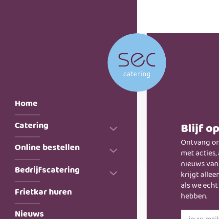
Home
Catering
Blijf o
Ontvang on
Online bestellen
Huwelijk
met acties,
nieuws van 
Iets te vieren
Bedrijfscatering
Stel je lunchplateau samen
krijgt alle
als we echt
Buffetten
Stel eenvoudig je buffet
Frietkar huren
Bedrijfsrestaurants
hebben.
samen
Exclusieve locaties
Bedrijfsevenementen
Nieuws