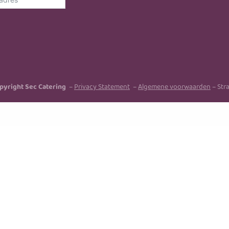
pyright Sec Catering
–
Privacy Statement
–
Algemene voorwaarden
– Stra