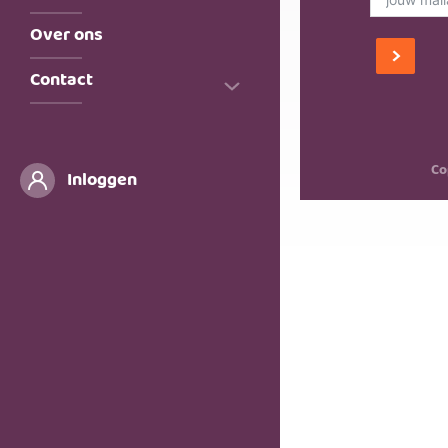
Bestel je borrel assortiment
Over ons
Contact
Kom bij ons werken!
Co
Inloggen