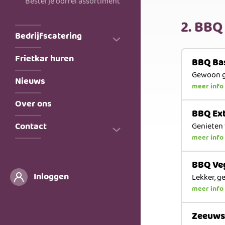
Bestel je borrel assortiment
2. BBQ
Bedrijfscatering
Frietkar huren
Bedrijfsrestaurants
BBQ Ba
Gewoon g
Bedrijfsevenementen
Nieuws
meer info
Over ons
BBQ Ex
Contact
Genieten 
meer info
Kom bij ons werken!
BBQ Ve
Inloggen
Lekker, g
meer info
Zeeuws