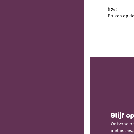
btw:
Prijzen op de
Blijf o
Ontvang on
met acties,