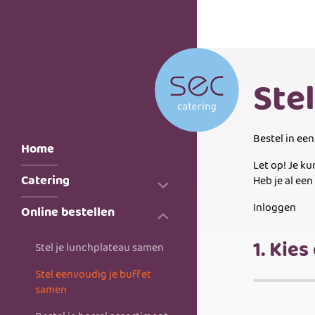
Ste
Bestel in ee
Home
Let op! Je ku
Catering
Heb je al ee
Inloggen
Online bestellen
Huwelijk
Iets te vieren
1. Kies
Stel je lunchplateau samen
Buffetten
Stel eenvoudig je buffet
samen
Exclusieve locaties