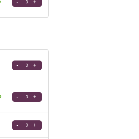
0
-
+
-
+
0
-
+
-
+