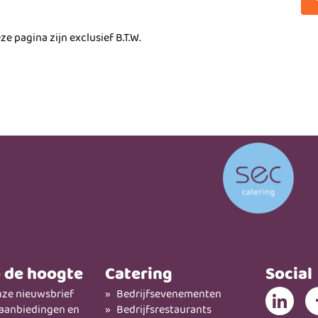
ze pagina zijn exclusief B.T.W.
p de hoogte
Catering
Social
ze nieuwsbrief
Bedrijfsevenementen
 aanbiedingen en
Bedrijfsrestaurants