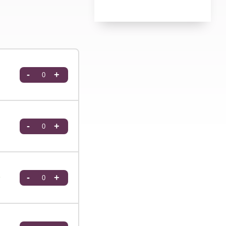
-
+
-
+
0
-
+