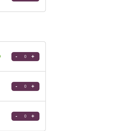
0
-
+
-
+
-
+