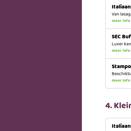
Italiaa
Van lasag
meer info
SEC Bu
Luxer kan 
meer info
Stampo
Beschikba
meer info
4. Kle
Italiaa