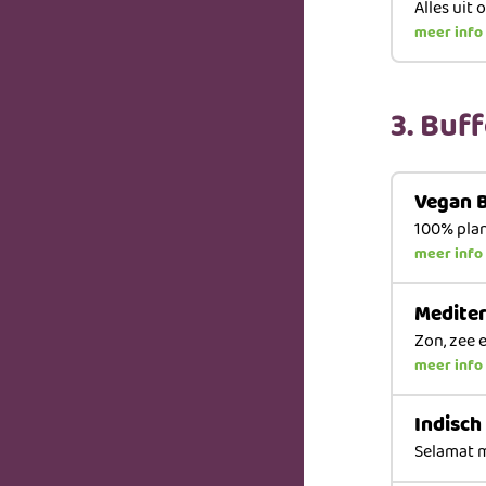
Alles uit 
meer info
3. Buf
Vegan 
100% plan
meer info
Medite
Zon, zee 
meer info
Indisch
Selamat 