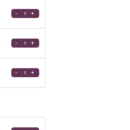
0
-
+
5
-
+
-
+