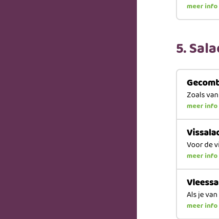
meer info
5. Sal
Gecomb
Zoals van
meer info
Vissala
Voor de v
meer info
Vleessa
Als je van
meer info