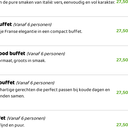
27,5
n de pure smaken van Italië: vers, eenvoudig en vol karakter.
uffet
(Vanaf 6 personen)
27,5
je Franse elegantie in een compact buffet.
ood buffet
(Vanaf 6 personen)
27,5
formaat, groots in smaak.
buffet
(Vanaf 6 personen)
hartige gerechten die perfect passen bij koude dagen en
27,5
onden samen.
fet
(Vanaf 6 personen)
27,5
fijnd en puur.