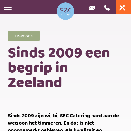
Over ons
Home
Sinds 2009 een
Catering
begrip in
Online bestellen
Huwelijk
Bedrijfscatering
Zeeland
Stel je lunchplateau samen
Iets te vieren
Frietkar huren
Bedrijfsrestaurants
Stel eenvoudig je buffet samen
Buffetten
Nieuws
Bedrijfsevenementen
Bestel je borrel assortiment
Exclusieve locaties
Over ons
Sinds 2009 zijn wij bij SEC Catering hard aan de
Contact
weg aan het timmeren. En dat is niet
onopgemerkt gebleven. Als kwaliteit en