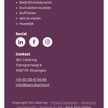
Bedrijfsrestaurants
Exclusieve locaties
Buffetten
Iets te vieren
Huwelijk
Social
Contact
SEC Catering
Transportweg 9
4387 PE Vlissingen
+31 (0) 118 47 56 99
info@seccatering.nl
Copyright Sec Catering
–
Privacy Statement
–
Algemene
voorwaarden
– Strategie en site >
Mark King Online