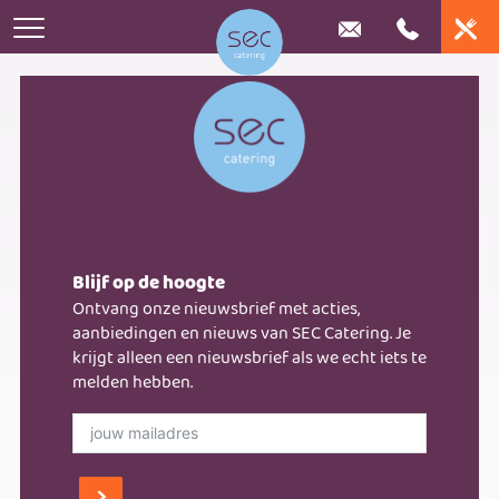
Home
Catering
Online bestellen
Huwelijk
Bedrijfscatering
Blijf op de hoogte
Stel je lunchplateau samen
Iets te vieren
Ontvang onze nieuwsbrief met acties,
Frietkar huren
Bedrijfsrestaurants
aanbiedingen en nieuws van SEC Catering. Je
Stel eenvoudig je buffet samen
Buffetten
krijgt alleen een nieuwsbrief als we echt iets te
Nieuws
melden hebben.
Bedrijfsevenementen
Bestel je borrel assortiment
Exclusieve locaties
Over ons
Contact