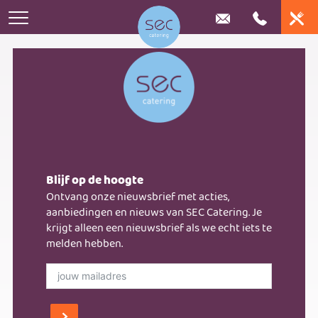
Home
Catering
Online bestellen
Huwelijk
Bedrijfscatering
Blijf op de hoogte
Stel je lunchplateau samen
Iets te vieren
Ontvang onze nieuwsbrief met acties,
Frietkar huren
Bedrijfsrestaurants
aanbiedingen en nieuws van SEC Catering. Je
Stel eenvoudig je buffet samen
Buffetten
krijgt alleen een nieuwsbrief als we echt iets te
Nieuws
melden hebben.
Bedrijfsevenementen
Bestel je borrel assortiment
Exclusieve locaties
Over ons
Contact