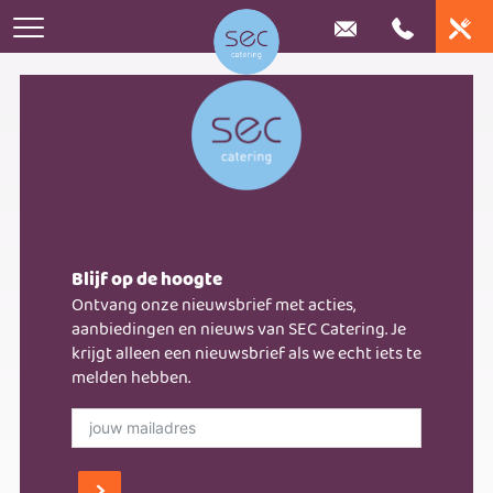
Home
Catering
Online bestellen
Huwelijk
Bedrijfscatering
Blijf op de hoogte
Stel je lunchplateau samen
Iets te vieren
Ontvang onze nieuwsbrief met acties,
Frietkar huren
Bedrijfsrestaurants
aanbiedingen en nieuws van SEC Catering. Je
Stel eenvoudig je buffet samen
Buffetten
krijgt alleen een nieuwsbrief als we echt iets te
Nieuws
melden hebben.
Bedrijfsevenementen
Bestel je borrel assortiment
Exclusieve locaties
Over ons
Contact