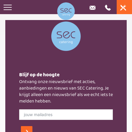
Home
Catering
Online bestellen
Huwelijk
Bedrijfscatering
Blijf op de hoogte
Stel je lunchplateau samen
Iets te vieren
Ontvang onze nieuwsbrief met acties,
Frietkar huren
Bedrijfsrestaurants
aanbiedingen en nieuws van SEC Catering. Je
Stel eenvoudig je buffet samen
Buffetten
krijgt alleen een nieuwsbrief als we echt iets te
Nieuws
melden hebben.
Bedrijfsevenementen
Bestel je borrel assortiment
Exclusieve locaties
Over ons
Contact